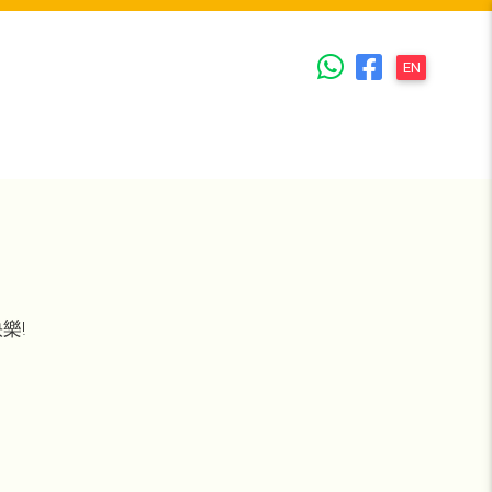
EN
樂!