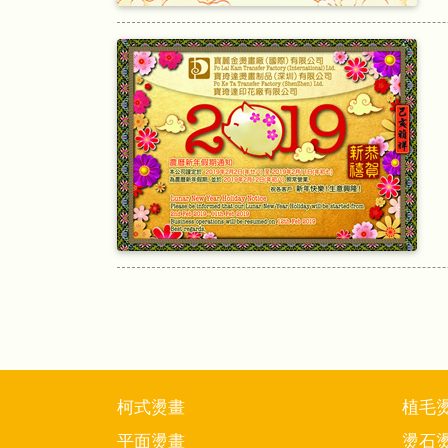
柯式燙畫
植毛
平面燙畫
燙石