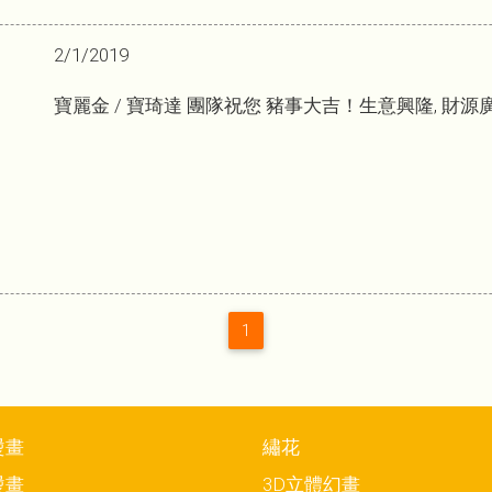
2/1/2019
寶麗金 / 寶琦達 團隊祝您 豬事大吉！生意興隆, 財源廣
1
燙畫
繡花
燙畫
3D立體幻畫