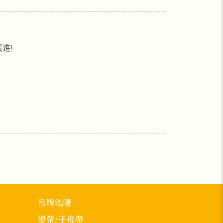
進!
吊牌織嘜
燙帶/子母帶